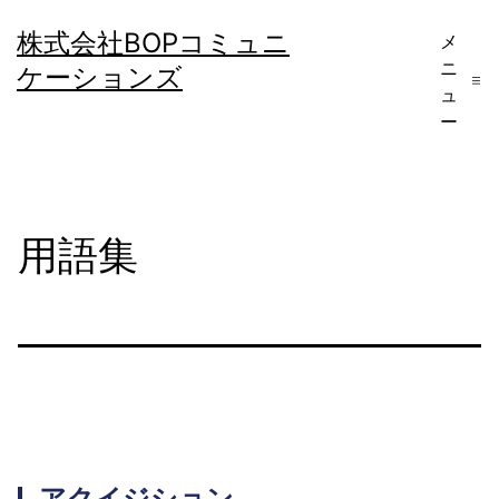
コ
株式会社BOPコミュニ
メ
ン
ニ
ケーションズ
テ
ュ
ー
ン
ツ
へ
用語集
ス
キ
ッ
プ
アクイジション