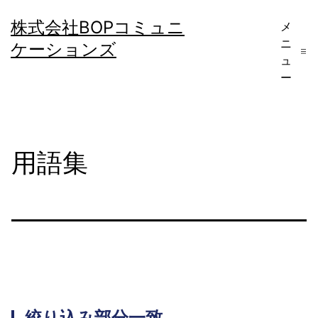
コ
株式会社BOPコミュニ
メ
ン
ニ
ケーションズ
テ
ュ
ー
ン
ツ
へ
用語集
ス
キ
ッ
プ
絞り込み部分一致