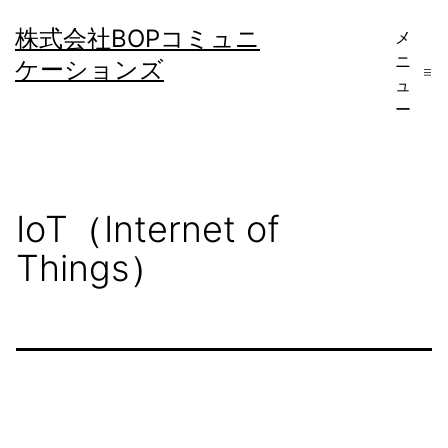
コ
株式会社BOPコミュニ
メ
ン
ニ
ケーションズ
テ
ュ
ー
ン
ツ
へ
IoT（Internet of
ス
キ
Things）
ッ
プ