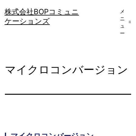
コ
株式会社BOPコミュニ
メ
ン
ニ
ケーションズ
テ
ュ
ー
ン
ツ
へ
マイクロコンバージョン
ス
キ
ッ
プ
マイクロコンバージョン