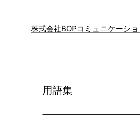
コ
ン
テ
株式会社BOPコミュニケーショ
ン
ツ
へ
ス
キ
用語集
ッ
プ