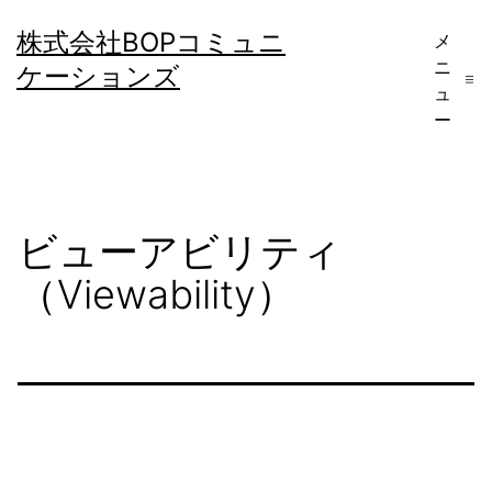
コ
株式会社BOPコミュニ
メ
ン
ニ
ケーションズ
テ
ュ
ー
ン
ツ
へ
ビューアビリティ
ス
キ
（Viewability）
ッ
プ