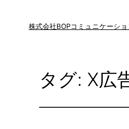
コ
ン
テ
株式会社BOPコミュニケーショ
ン
ツ
へ
ス
タグ:
X広
キ
ッ
プ