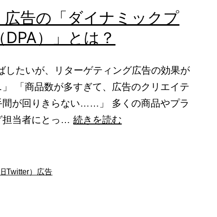
er）広告の「ダイナミックプ
DPA）」とは？
伸ばしたいが、リターゲティング広告の効果が
…」 「商品数が多すぎて、広告のクリエイテ
手間が回りきらない……」 多くの商品やプラ
X（旧
グ担当者にとっ…
続きを読む
Twitter）
広
告
旧Twitter）広告
の
「ダ