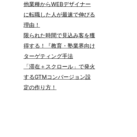
他業種からWEBデザイナー
に転職した人が最速で伸びる
理由！
限られた時間で見込み客を獲
得する！『教育・塾業界向け
ターゲティング手法
「滞在＋スクロール」で発火
するGTMコンバージョン設
定の作り方！