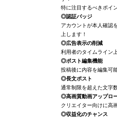
特に注目するべきポイ
◎認証バッジ
アカウントが本人確認
上します！
◎広告表示の削減
利用者のタイムライン
◎ポスト編集機能
投稿後に内容を編集可
◎長文ポスト
通常制限を超えた文字
◎高画質動画アップロ
クリエイター向けに高
◎収益化のチャンス