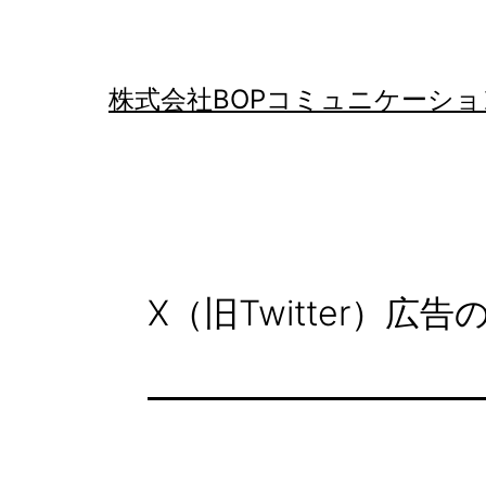
コ
ン
テ
株式会社BOPコミュニケーショ
ン
ツ
へ
ス
キ
X（旧Twitter）
ッ
プ