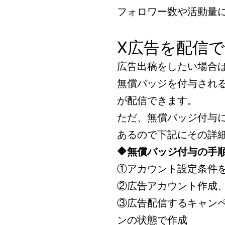
フォロワー数や活動量
X広告を配信
広告出稿をしたい場合
無償バッジを付与され
が配信できます。
ただ、無償バッジ付与
あるので下記にその詳
🔶無償バッジ付与の手
①アカウント設定条件
②広告アカウント作成
③広告配信するキャン
ンの状態で作成