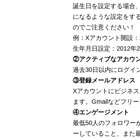
誕生日を設定する場合、
になるような設定をす
のでご注意ください！
例：Xアカウント開設：2
生年月日設定：2012
②アクティブなアカウ
過去30日以内にログイ
③登録メールアドレス
Xアカウントにビジネ
ます。Gmailなどフ
④エンゲージメント
最低50人のフォロワー
ーしていること、また