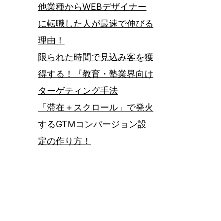
他業種からWEBデザイナー
に転職した人が最速で伸びる
理由！
限られた時間で見込み客を獲
得する！『教育・塾業界向け
ターゲティング手法
「滞在＋スクロール」で発火
するGTMコンバージョン設
定の作り方！