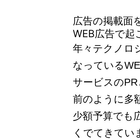
広告の掲載面
WEB
広告で起
年々テクノロ
なっている
WE
サービスの
PR
前のように多
少額予算でも
くでてきてい