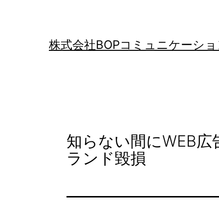
コ
ン
テ
株式会社BOPコミュニケーショ
ン
ツ
へ
ス
キ
知らない間にWEB
ッ
ランド毀損
プ