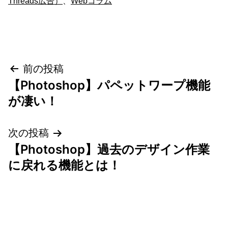
Threads広告）
、
Webコラム
投
前の投稿
【Photoshop】パペットワープ機能
稿
が凄い！
ナ
次の投稿
ビ
【Photoshop】過去のデザイン作業
ゲ
に戻れる機能とは！
ー
シ