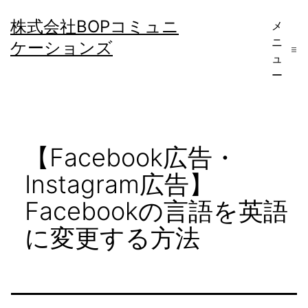
コ
株式会社BOPコミュニ
メ
ン
ニ
ケーションズ
テ
ュ
ー
ン
ツ
へ
【Facebook広告・
ス
キ
Instagram広告】
ッ
Facebookの言語を英語
プ
に変更する方法