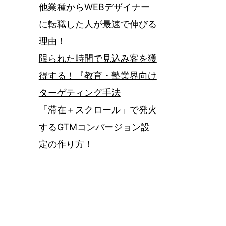
他業種からWEBデザイナー
に転職した人が最速で伸びる
理由！
限られた時間で見込み客を獲
得する！『教育・塾業界向け
ターゲティング手法
「滞在＋スクロール」で発火
するGTMコンバージョン設
定の作り方！