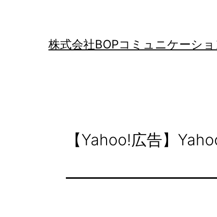
コ
ン
テ
株式会社BOPコミュニケーショ
ン
ツ
へ
ス
キ
【Yahoo!広告】Y
ッ
プ