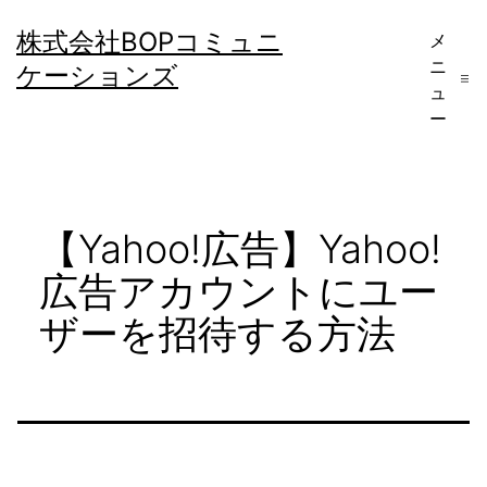
コ
株式会社BOPコミュニ
メ
ン
ニ
ケーションズ
テ
ュ
ー
ン
ツ
へ
【Yahoo!広告】Yahoo!
ス
キ
広告アカウントにユー
ッ
ザーを招待する方法
プ