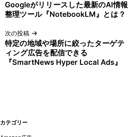
Googleがリリースした最新のAI情報
稿
整理ツール『NotebookLM』とは？
ナ
次の投稿
ビ
特定の地域や場所に絞ったターゲテ
ゲ
ィング広告を配信できる
『SmartNews Hyper Local Ads』
ー
シ
ョ
ン
カテゴリー