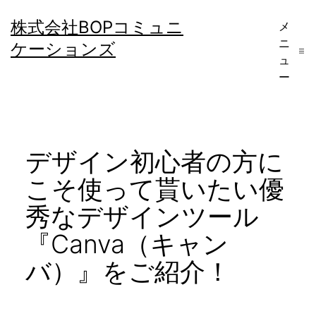
コ
株式会社BOPコミュニ
メ
ン
ニ
ケーションズ
テ
ュ
ー
ン
ツ
へ
デザイン初心者の方に
ス
キ
こそ使って貰いたい優
ッ
秀なデザインツール
プ
『Canva（キャン
バ）』をご紹介！