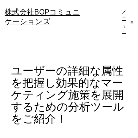
コ
株式会社BOPコミュニ
メ
ン
ニ
ケーションズ
テ
ュ
ー
ン
ツ
へ
ユーザーの詳細な属性
ス
キ
を把握し効果的なマー
ッ
ケティング施策を展開
プ
するための分析ツール
をご紹介！