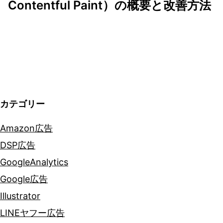
ゲ
Contentful Paint）の概要と改善方法
ー
シ
ョ
ン
カテゴリー
Amazon広告
DSP広告
GoogleAnalytics
Google広告
Illustrator
LINEヤフー広告