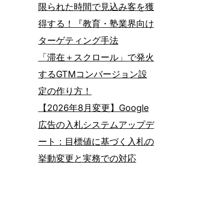
限られた時間で見込み客を獲
得する！『教育・塾業界向け
ターゲティング手法
「滞在＋スクロール」で発火
するGTMコンバージョン設
定の作り方！
【2026年8月変更】Google
広告の入札システムアップデ
ート：目標値に基づく入札の
挙動変更と実務での対応