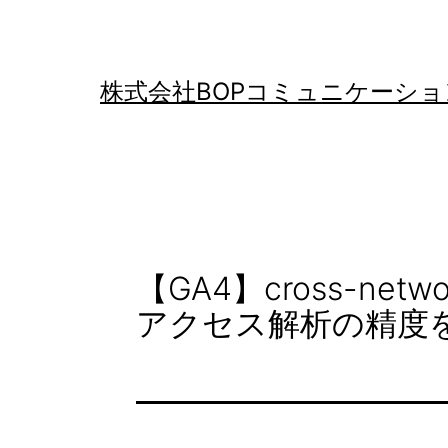
コ
ン
テ
株式会社BOPコミュニケーショ
ン
ツ
へ
ス
キ
【GA4】cross-n
ッ
アクセス解析の精度
プ