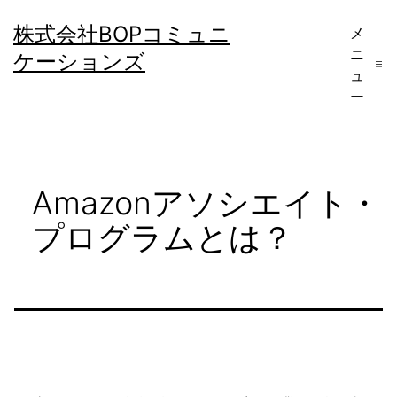
コ
株式会社BOPコミュニ
メ
ン
ニ
ケーションズ
テ
ュ
ー
ン
ツ
へ
Amazonアソシエイト・
ス
キ
プログラムとは？
ッ
プ