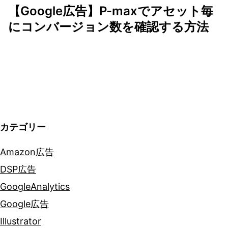
ビ
【Google広告】P-maxでアセット毎
ゲ
にコンバージョン数を確認する方法
ー
シ
ョ
ン
カテゴリー
Amazon広告
DSP広告
GoogleAnalytics
Google広告
Illustrator