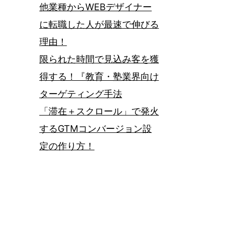
他業種からWEBデザイナー
に転職した人が最速で伸びる
理由！
限られた時間で見込み客を獲
得する！『教育・塾業界向け
ターゲティング手法
「滞在＋スクロール」で発火
するGTMコンバージョン設
定の作り方！