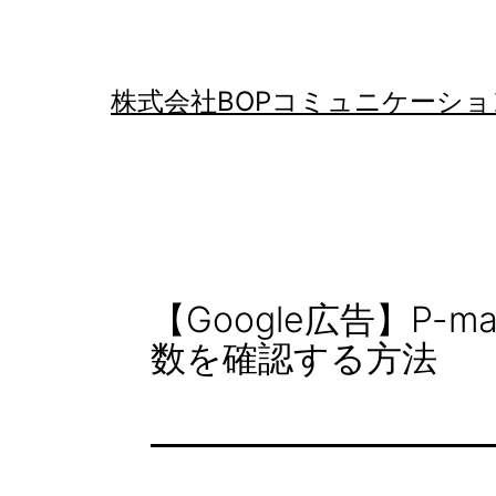
コ
ン
テ
株式会社BOPコミュニケーショ
ン
ツ
へ
ス
キ
【Google広告】P
ッ
数を確認する方法
プ