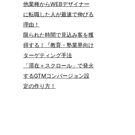
他業種からWEBデザイナー
に転職した人が最速で伸びる
理由！
限られた時間で見込み客を獲
得する！『教育・塾業界向け
ターゲティング手法
「滞在＋スクロール」で発火
するGTMコンバージョン設
定の作り方！