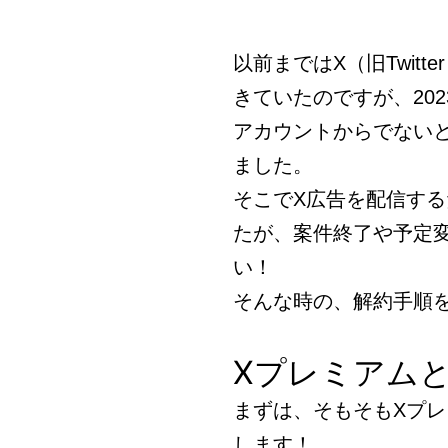
以前まではX（旧Twit
きていたのですが、20
アカウントからでない
ました。
そこでX広告を配信す
たが、案件終了や予定
い！
そんな時の、解約手順
Xプレミアム
まずは、そもそもXプ
します！