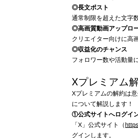
◎長文ポスト
通常制限を超えた文字
◎高画質動画アップロ
クリエイター向けに高
◎収益化のチャンス
フォロワー数や活動量
Xプレミアム
Xプレミアムの解約は
について解説します！
①公式サイトへログイ
「X」公式サイト（
http
グインします。