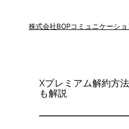
コ
ン
テ
株式会社BOPコミュニケーショ
ン
ツ
へ
ス
キ
Xプレミアム解約方
ッ
も解説
プ