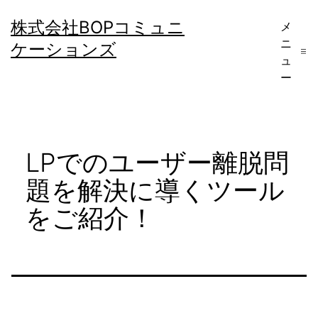
コ
株式会社BOPコミュニ
メ
ン
ニ
ケーションズ
テ
ュ
ー
ン
ツ
へ
LPでのユーザー離脱問
ス
キ
題を解決に導くツール
ッ
をご紹介！
プ