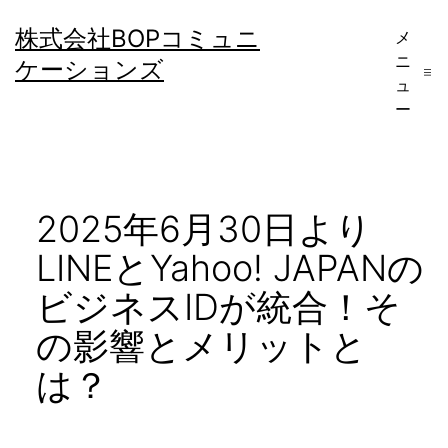
コ
株式会社BOPコミュニ
メ
ン
ニ
ケーションズ
テ
ュ
ー
ン
ツ
へ
2025年6月30日より
ス
キ
LINEとYahoo! JAPANの
ッ
ビジネスIDが統合！そ
プ
の影響とメリットと
は？