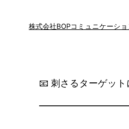
コ
ン
テ
株式会社BOPコミュニケーショ
ン
ツ
へ
ス
キ
📧 刺さるターゲッ
ッ
プ