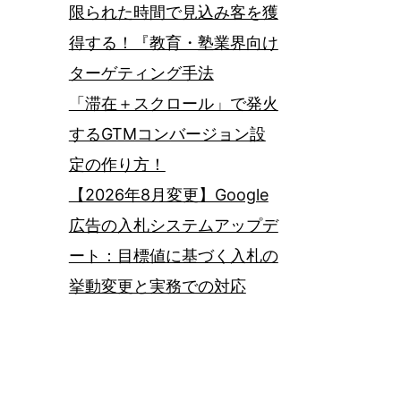
限られた時間で見込み客を獲
得する！『教育・塾業界向け
ターゲティング手法
「滞在＋スクロール」で発火
するGTMコンバージョン設
定の作り方！
【2026年8月変更】Google
広告の入札システムアップデ
ート：目標値に基づく入札の
挙動変更と実務での対応