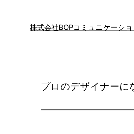
コ
ン
テ
株式会社BOPコミュニケーショ
ン
ツ
へ
ス
キ
プロのデザイナーに
ッ
プ