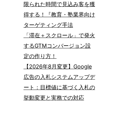
限られた時間で見込み客を獲
得する！『教育・塾業界向け
ターゲティング手法
「滞在＋スクロール」で発火
するGTMコンバージョン設
定の作り方！
【2026年8月変更】Google
広告の入札システムアップデ
ート：目標値に基づく入札の
挙動変更と実務での対応