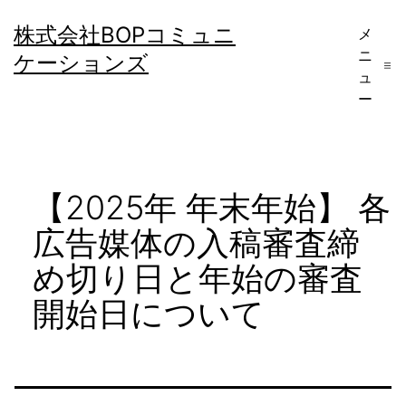
コ
株式会社BOPコミュニ
メ
ン
ニ
ケーションズ
テ
ュ
ー
ン
ツ
へ
【2025年 年末年始】 各
ス
キ
広告媒体の入稿審査締
ッ
め切り日と年始の審査
プ
開始日について