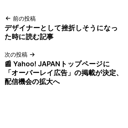
投
前の投稿
デザイナーとして挫折しそうになっ
稿
た時に読む記事
ナ
次の投稿
ビ
📰 Yahoo! JAPANトップページに
ゲ
「オーバーレイ広告」の掲載が決定、
配信機会の拡大へ
ー
シ
ョ
ン