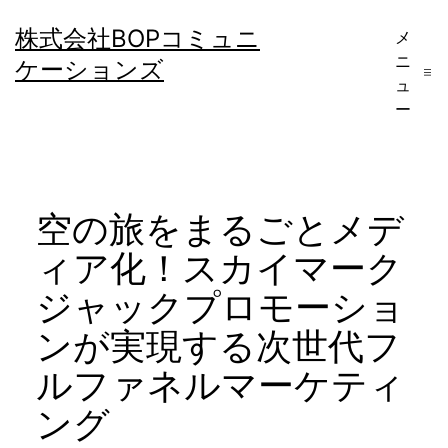
コ
株式会社BOPコミュニ
メ
ン
ニ
ケーションズ
テ
ュ
ー
ン
ツ
へ
空の旅をまるごとメデ
ス
キ
ィア化！スカイマーク
ッ
ジャックプロモーショ
プ
ンが実現する次世代フ
ルファネルマーケティ
ング