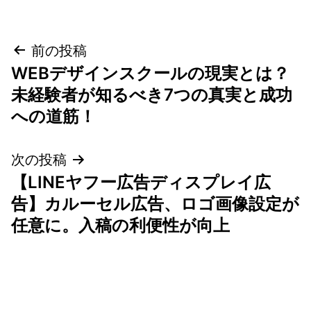
投
前の投稿
WEBデザインスクールの現実とは？
稿
未経験者が知るべき7つの真実と成功
ナ
への道筋！
ビ
次の投稿
ゲ
【LINEヤフー広告ディスプレイ広
告】カルーセル広告、ロゴ画像設定が
ー
任意に。入稿の利便性が向上
シ
ョ
ン