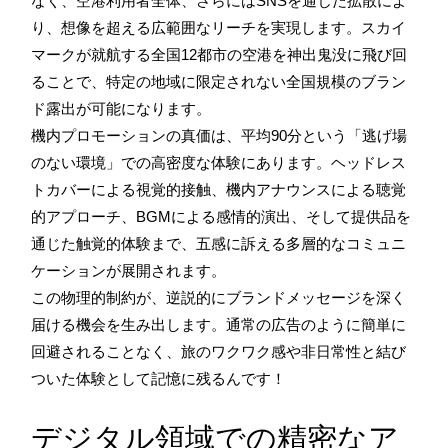
なく、空港利用者全体、さらにはSNSを通じた拡散によ
り、想像を超える広範囲なリーチを実現します。スカイ
マークが就航する全国12都市の空港を神出鬼没に飛び回
ることで、特定の地域に限定されない全国規模のブラン
ド露出が可能になります。
機内プロモーションの真価は、平均90分という「逃げ場
のない環境」での高密度な体験にあります。ヘッドレス
トカバーによる視覚的接触、機内アナウンスによる聴覚
的アプローチ、BGMによる感情的演出、そして提供品を
通じた触覚的体験まで、五感に訴える多層的なコミュニ
ケーションが展開されます。
この物理的制約が、逆説的にブランドメッセージを深く
届ける機会を生み出します。通常の広告のように簡単に
回避されることなく、旅のワクワク感や非日常性と結び
ついた体験として記憶に残るんです！
デジタル領域での精密なア