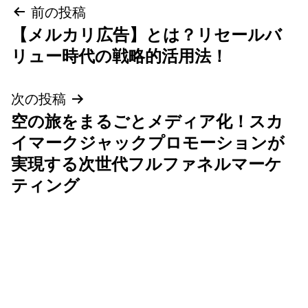
投
前の投稿
【メルカリ広告】とは？リセールバ
稿
リュー時代の戦略的活用法！
ナ
次の投稿
ビ
空の旅をまるごとメディア化！スカ
ゲ
イマークジャックプロモーションが
実現する次世代フルファネルマーケ
ー
ティング
シ
ョ
ン