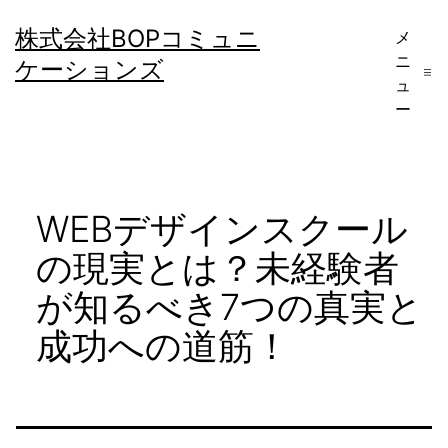
コ
株式会社BOPコミュニ
メ
ン
ニ
ケーションズ
テ
ュ
ー
ン
ツ
へ
WEBデザインスクール
ス
キ
の現実とは？未経験者
ッ
が知るべき7つの真実と
プ
成功への道筋！