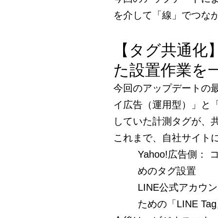
を介して「線」でつな
【タグ共通化】L
た設置作業を
今回のアップデートの最
イ広告（運用型）」と「
していた計測タグが、
これまで、自社サイト
Yahoo!広告側
めのタグ設置
LINE公式アカウ
ための「LINE Ta