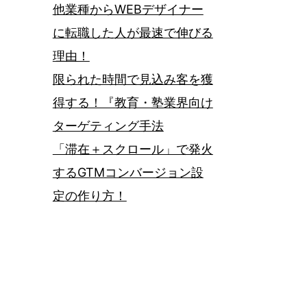
他業種からWEBデザイナー
に転職した人が最速で伸びる
理由！
限られた時間で見込み客を獲
得する！『教育・塾業界向け
ターゲティング手法
「滞在＋スクロール」で発火
するGTMコンバージョン設
定の作り方！