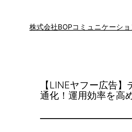
コ
ン
テ
株式会社BOPコミュニケーショ
ン
ツ
へ
ス
キ
【LINEヤフー広告
ッ
通化！運用効率を高
プ