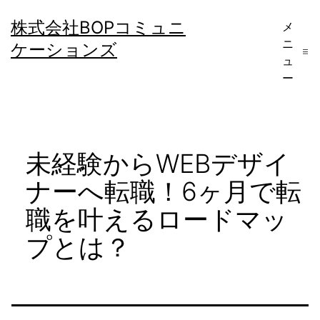
コ
株式会社BOPコミュニ
メ
ン
ニ
ケーションズ
テ
ュ
ー
ン
ツ
へ
未経験からWEBデザイ
ス
キ
ナーへ転職！6ヶ月で転
ッ
職を叶えるロードマッ
プ
プとは？