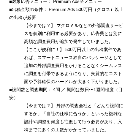
■対象広告メニュー： Premium Ads全メニュー
■出稿金額の条件： Premium Ads 500万円（グロス）以上
の出稿が必要
【今までは？】 マクロミルなどの外部調査サービ
スを個別に利用する必要があり、広告費とは別に
高額な調査費用が追加で発生していました。
【ここが便利に！】 500万円以上の出稿案件であ
れば、スマートニュース独自のパッケージとして
追加の外部調査費用をかけることなくシームレス
に調査を付帯できるようになり、実質的なコスト
面や予算確保のハードルが大きく下がりました。
■設問数と調査期間： 4問 ／ 期間は数日〜1週間程度（目
安）
【今までは？】 外部の調査会社と「どんな設問に
するか」「自社の仕様に合うか」といった複雑な
設計や調整を何度も往復して行う必要があり、入
稿までに多くの工数がかかっていました。