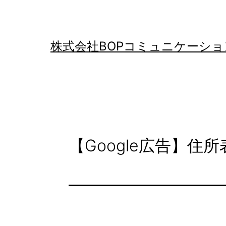
コ
ン
テ
株式会社BOPコミュニケーショ
ン
ツ
へ
ス
キ
【Google広告】住
ッ
プ