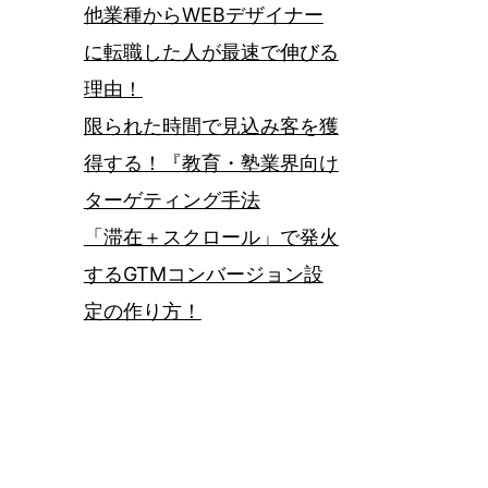
他業種からWEBデザイナー
に転職した人が最速で伸びる
理由！
限られた時間で見込み客を獲
得する！『教育・塾業界向け
ターゲティング手法
「滞在＋スクロール」で発火
するGTMコンバージョン設
定の作り方！