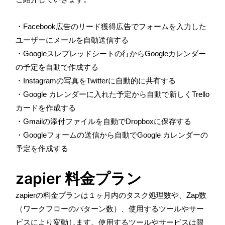
・
Facebook
広告のリード獲得広告でフォームを入力した
ユーザーにメールを自動送信する
・
Google
スレプレッドシートの行から
Google
カレンダー
の予定を自動で作成する
・
Instagram
の写真を
Twitter
に自動的に共有する
・
Google カレンダーに入れた予定
から自動で新しく
Trello
カードを作成する
・
Gmail
の添付ファイルを自動で
Dropbox
に保存する
・
Google
フォームの送信から自動で
Google
カレンダーの
予定を作成する
zapier 料金プラン
zapier
の料金プランは１ヶ月内のタスク処理数や、
Zap
数
（ワークフローのパターン数）、使用するツールやサー
ビスにより変動します。使用するツールやサービスは限