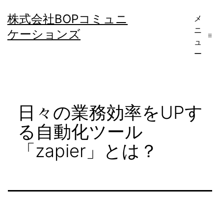
コ
株式会社BOPコミュニ
メ
ン
ニ
ケーションズ
テ
ュ
ー
ン
ツ
へ
日々の業務効率をUPす
ス
キ
る自動化ツール
ッ
「zapier」とは？
プ