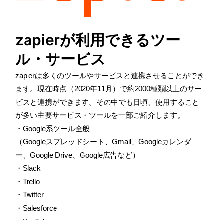
zapierが利用できるツー
ル・サービス
zapier
は多くのツールやサービスと連携させることができ
ます。現在時点（
2020
年
11
月）で約
2000
種類以上のサー
ビスと連携ができます。その中でも日頃、使用すること
が多い主要サービス・ツールを一部ご紹介します。
・
Google
系ツール全般
（
Google
スプレッドシート、
Gmail
、
Google
カレンダ
ー、
Google Drive
、
Google
広告など）
・
Slack
・
Trello
・
Twitter
・
Salesforce