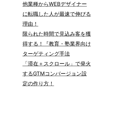
他業種からWEBデザイナー
に転職した人が最速で伸びる
理由！
限られた時間で見込み客を獲
得する！『教育・塾業界向け
ターゲティング手法
「滞在＋スクロール」で発火
するGTMコンバージョン設
定の作り方！