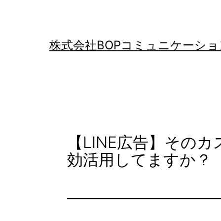
コ
ン
テ
株式会社BOPコミュニケーショ
ン
ツ
へ
ス
キ
【LINE広告】その
ッ
効活用してますか？
プ