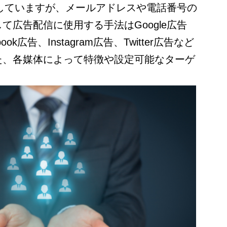
していますが、メールアドレスや電話番号の
して広告配信に使用する手法は
Google
広告
book
広告、
Instagram
広告、
Twitter
広告など
た、各媒体によって特徴や設定可能なターゲ
。