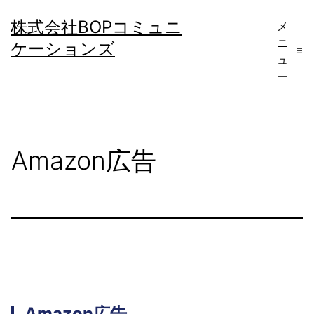
コ
株式会社BOPコミュニ
メ
ン
ニ
ケーションズ
テ
ュ
ー
ン
ツ
へ
Amazon広告
ス
キ
ッ
プ
Amazon広告