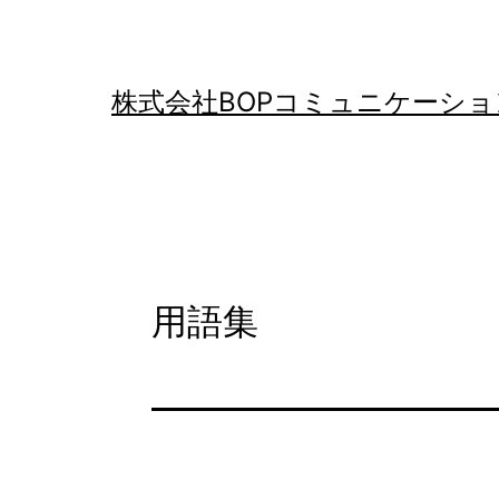
コ
ン
テ
株式会社BOPコミュニケーショ
ン
ツ
へ
ス
キ
用語集
ッ
プ