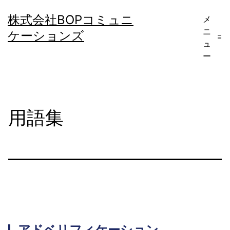
コ
株式会社BOPコミュニ
メ
ン
ニ
ケーションズ
テ
ュ
ー
ン
ツ
へ
用語集
ス
キ
ッ
プ
アドベリフィケーション