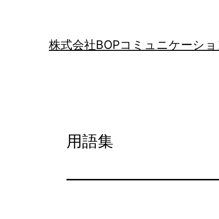
コ
ン
テ
株式会社BOPコミュニケーショ
ン
ツ
へ
ス
キ
用語集
ッ
プ