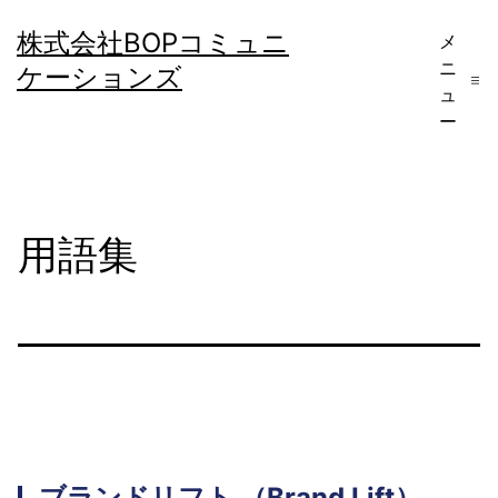
コ
株式会社BOPコミュニ
メ
ン
ニ
ケーションズ
テ
ュ
ー
ン
ツ
へ
用語集
ス
キ
ッ
プ
ブランドリフト
（Brand Lift）