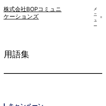
コ
株式会社BOPコミュニ
メ
ン
ニ
ケーションズ
テ
ュ
ー
ン
ツ
へ
用語集
ス
キ
ッ
プ
キャンペーン