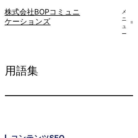
コ
株式会社BOPコミュニ
メ
ン
ニ
ケーションズ
テ
ュ
ー
ン
ツ
へ
用語集
ス
キ
ッ
プ
コンテンツSEO