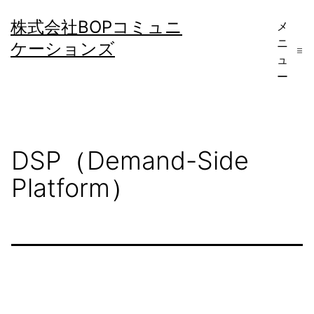
コ
株式会社BOPコミュニ
メ
ン
ニ
ケーションズ
テ
ュ
ー
ン
ツ
へ
DSP（Demand-Side
ス
キ
Platform）
ッ
プ