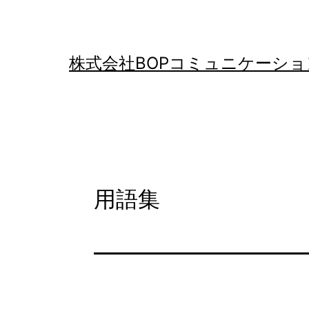
コ
ン
テ
株式会社BOPコミュニケーショ
ン
ツ
へ
ス
キ
用語集
ッ
プ