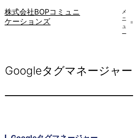
コ
株式会社BOPコミュニ
メ
ン
ニ
ケーションズ
テ
ュ
ー
ン
ツ
へ
Googleタグマネージャー
ス
キ
ッ
プ
Googleタグマネージャー