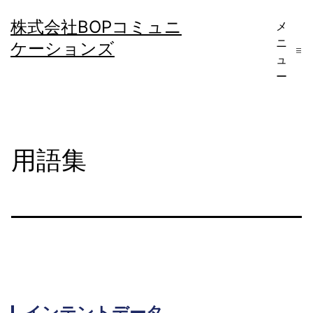
コ
株式会社BOPコミュニ
メ
ン
ニ
ケーションズ
テ
ュ
ー
ン
ツ
へ
用語集
ス
キ
ッ
プ
インテントデータ