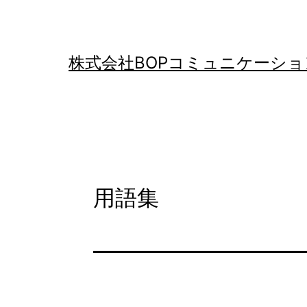
コ
ン
テ
株式会社BOPコミュニケーショ
ン
ツ
へ
ス
キ
用語集
ッ
プ