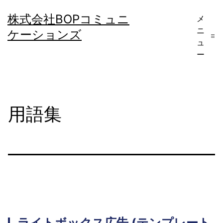
コ
株式会社BOPコミュニ
メ
ン
ニ
ケーションズ
テ
ュ
ー
ン
ツ
へ
用語集
ス
キ
ッ
プ
ライトボックス広告
(テンプレート