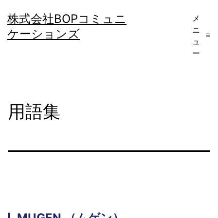
コ
株式会社BOPコミュニ
メ
ン
ニ
ケーションズ
テ
ュ
ー
ン
ツ
へ
用語集
ス
キ
ッ
プ
MUGEN
（ムゲン）