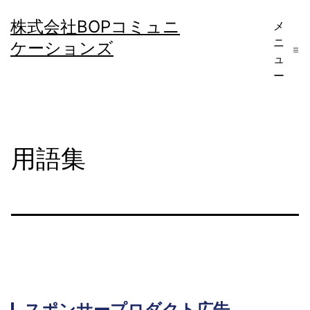
コ
株式会社BOPコミュニ
メ
ン
ニ
ケーションズ
テ
ュ
ー
ン
ツ
へ
用語集
ス
キ
ッ
プ
スポンサープロダクト広告