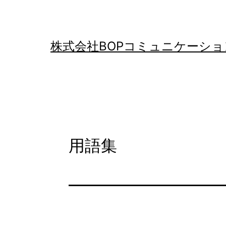
コ
ン
テ
株式会社BOPコミュニケーショ
ン
ツ
へ
ス
キ
用語集
ッ
プ