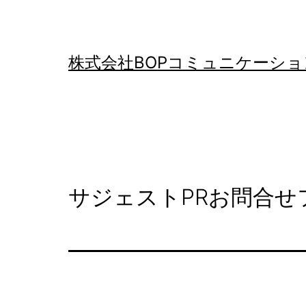
コ
ン
テ
株式会社BOPコミュニケーショ
ン
ツ
へ
ス
キ
サジェストPRお問合せ
ッ
プ