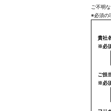
ご不明な
※必須
の
貴社
※必
ご担
※必