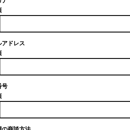
ガナ
須
ルアドレス
須
番号
須
望の商談方法