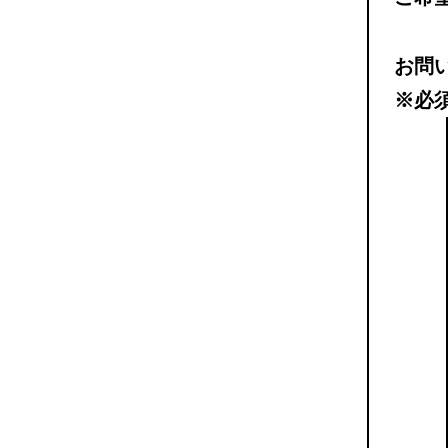
お問
※必