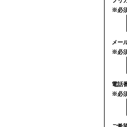
フリ
※必
メー
※必
電話
※必
ご希