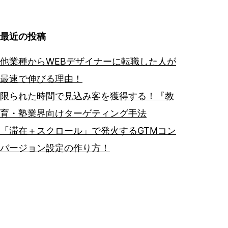
最近の投稿
他業種からWEBデザイナーに転職した人が
最速で伸びる理由！
限られた時間で見込み客を獲得する！『教
育・塾業界向けターゲティング手法
「滞在＋スクロール」で発火するGTMコン
バージョン設定の作り方！