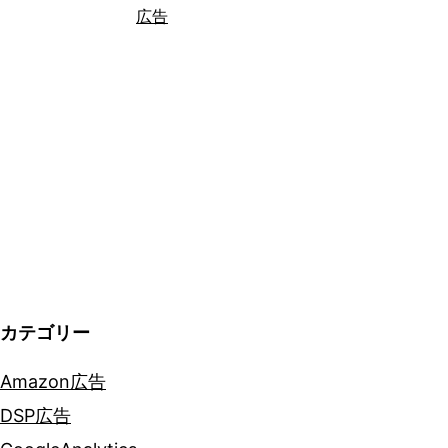
広告
イ
ナ
ミ
ッ
ク
プ
ロ
ダ
ク
カテゴリー
ト
広
Amazon広告
告
DSP広告
（DPA）」