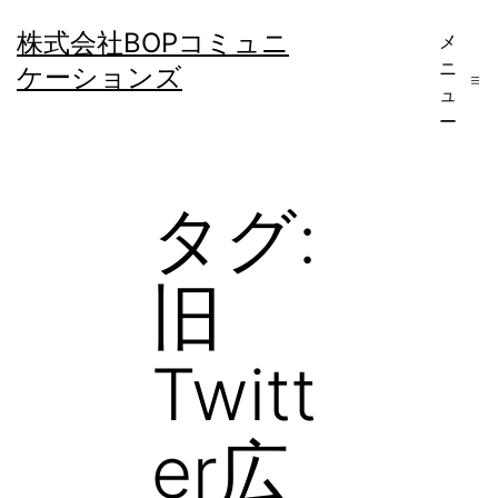
コ
株式会社BOPコミュニ
メ
ン
ニ
ケーションズ
テ
ュ
ー
ン
ツ
へ
タグ:
ス
キ
旧
ッ
プ
Twitt
er広