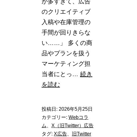
が多すぎて、広告
のクリエイティブ
入稿や在庫管理の
手間が回りきらな
い……」 多くの商
品やプランを扱う
マーケティング担
当者にとっ…
続き
X（旧
を読む
Twitter）
広
投稿日:
2026年5月25日
告
カテゴリー:
Webコラ
の
ム
、
X（旧Twitter）広告
タグ:
X広告
、
旧Twitter
「ダ