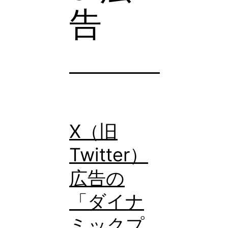
告
X（旧
Twitter）
広告の
「ダイナ
ミックプ