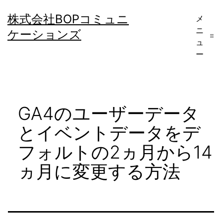
コ
株式会社BOPコミュニ
メ
ン
ニ
ケーションズ
テ
ュ
ー
ン
ツ
へ
GA4のユーザーデータ
ス
キ
とイベントデータをデ
ッ
フォルトの2ヵ月から14
プ
ヵ月に変更する方法